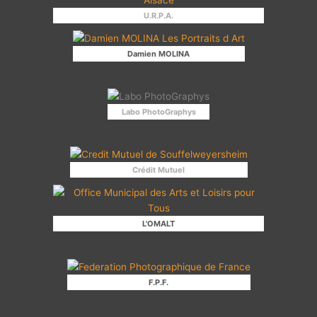
U.R.P.A.
Damien MOLINA
Labo PhotoGraphys
Crédit Mutuel
L'OMALT
F.P.F.