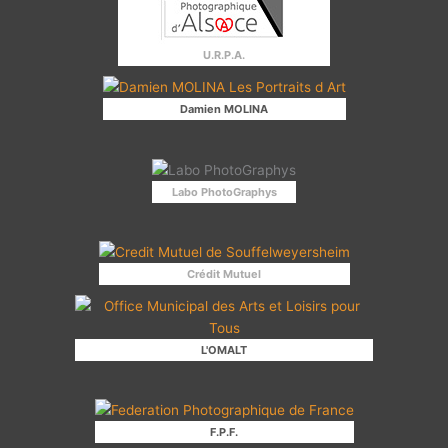
U.R.P.A.
Damien MOLINA
Labo PhotoGraphys
Crédit Mutuel
L'OMALT
F.P.F.