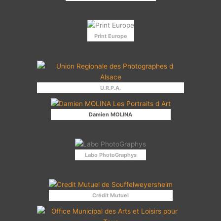
Print Europe
U.R.P.A.
Damien MOLINA
Labo PhotoGraphys
Crédit Mutuel