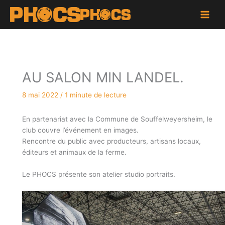
Aller
au
contenu
AU SALON MIN LANDEL.
8 mai 2022
/
1 minute de lecture
En partenariat avec la Commune de Souffelweyersheim, le
club couvre l’événement en images.
Rencontre du public avec producteurs, artisans locaux,
éditeurs et animaux de la ferme.
Le PHOCS présente son atelier studio portraits.